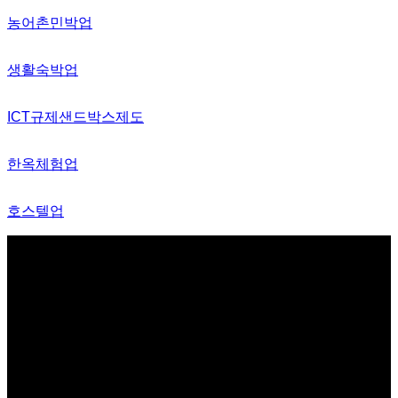
농어촌민박업
생활숙박업
ICT규제샌드박스제도
한옥체험업
호스텔업