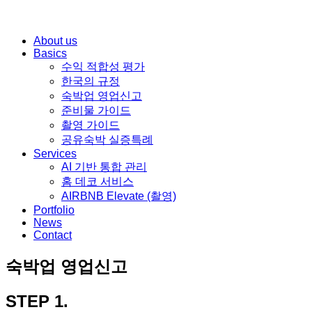
내
용
기
About us
으
Basics
본
로
수익 적합성 평가
메
바
한국의 규정
뉴
로
숙박업 영업신고
가
준비물 가이드
기
촬영 가이드
공유숙박 실증특례
Services
AI 기반 통합 관리
홈 데코 서비스
AIRBNB Elevate (촬영)
Portfolio
News
Contact
숙박업 영업신고
STEP 1.